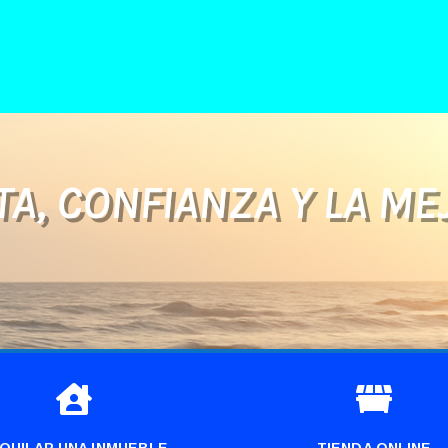
A, CONFIANZA Y LA ME


QUILAR UNA INMUEBLE
TIENDA ONLINE