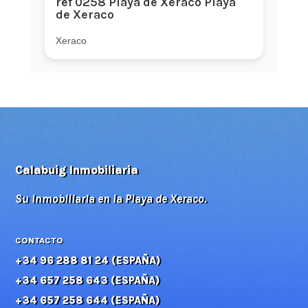
ref 0258 Playa de Xeraco Playa
de Xeraco
Xeraco
Calabuig Inmobiliaria
Su Inmobiliaria en la Playa de Xeraco.
CONTACTO
+34 96 288 81 24 (ESPAÑA)
+34 657 258 643 (ESPAÑA)
+34 657 258 644 (ESPAÑA)