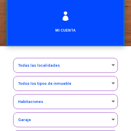

MI CUENTA