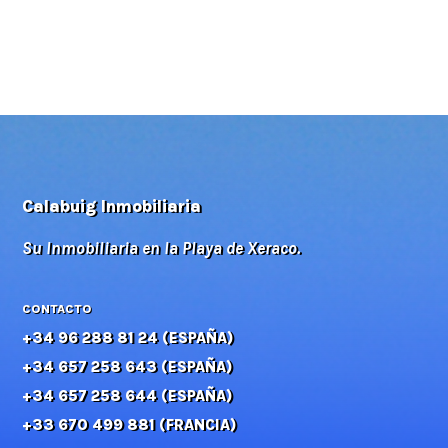
Calabuig Inmobiliaria
Su Inmobiliaria en la Playa de Xeraco.
CONTACTO
+34 96 288 81 24 (ESPAÑA)
+34 657 258 643 (ESPAÑA)
+34 657 258 644 (ESPAÑA)
+33 670 499 881 (FRANCIA)