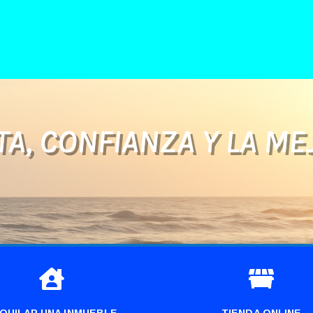
A, CONFIANZA Y LA ME


QUILAR UNA INMUEBLE
TIENDA ONLINE