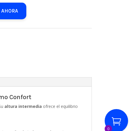
 AHORA
imo Confort
 Su
altura intermedia
ofrece el equilibrio
0