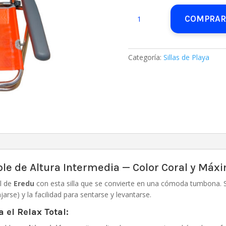
Silla
COMPRAR
tumbona
de
playa
con
Categoría:
Sillas de Playa
cojín
y
asas
de
aluminio
cantidad
le de Altura Intermedia — Color Coral y Máx
ol de
Eredu
con esta silla que se convierte en una cómoda tumbona.
jarse) y la facilidad para sentarse y levantarse.
 el Relax Total: