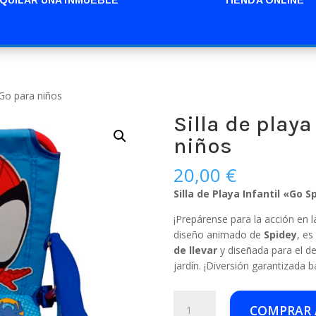
 Go para niños
Silla de play
niños
20,00
€
Silla de Playa Infantil «Go S
¡Prepárense para la acción en la
diseño animado de
Spidey
, es
de llevar
y diseñada para el des
jardín. ¡Diversión garantizada ba
Silla
COMPRAR
de