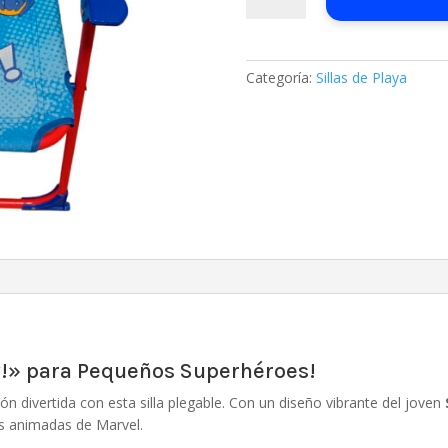
playa
Spiderman
Go
Categoría:
Sillas de Playa
para
niños
cantidad
ey!» para Pequeños Superhéroes!
ón divertida con esta silla plegable. Con un diseño vibrante del joven
ies animadas de Marvel.