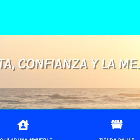
A, CONFIANZA Y LA ME


QUILAR UNA INMUEBLE
TIENDA ONLINE