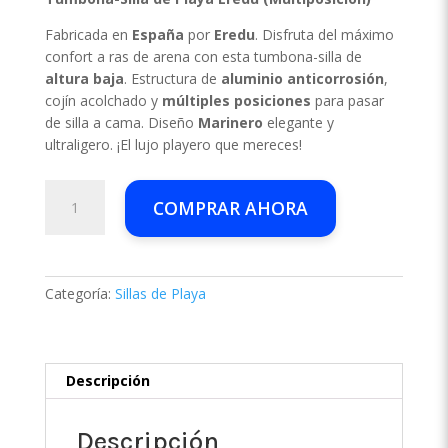
Fabricada en
España
por
Eredu
. Disfruta del máximo
confort a ras de arena con esta tumbona-silla de
altura baja
. Estructura de
aluminio anticorrosión
,
cojín acolchado y
múltiples posiciones
para pasar
de silla a cama. Diseño
Marinero
elegante y
ultraligero. ¡El lujo playero que mereces!
Silla
COMPRAR AHORA
de
playa
tumbona
con
Categoría:
Sillas de Playa
cojín
multiposicion
(varias
posiciones)
Descripción
cantidad
Descripción